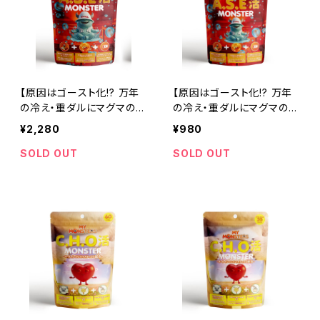
【原因はゴースト化!? 万年
【原因はゴースト化!? 万年
の冷え・重ダルにマグマの熱
の冷え・重ダルにマグマの熱
量】＜マイモンスターズ AS
量】＜マイモンスターズ AS
¥2,280
¥980
E活 MONSTER サプリメン
E活 MONSTER サプリメン
ト＞ （ヒハツ200mg / 温
ト 10日分＞ （ヒハツ200m
SOLD OUT
SOLD OUT
活/発汗/汗活/カプサイシン/
g / 温活/発汗/汗活/カプサ
水分スッキリ/生姜/めぐりケ
イシン/水分スッキリ/生姜/
ア/サウナ/燃焼/和漢） (30
めぐりケア/サウナ/燃焼/和
日分（30粒入り）)
漢）